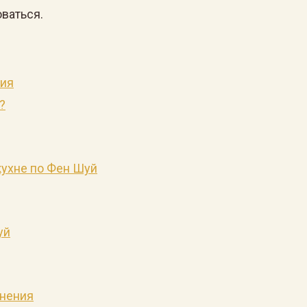
оваться.
ния
?