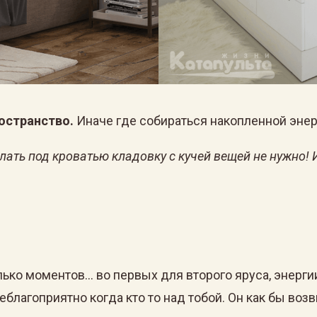
остранство.
Иначе где собираться накопленной энер
ать под кроватью кладовку с кучей вещей не нужно! И
лько моментов… во первых для второго яруса, энерги
благоприятно когда кто то над тобой. Он как бы воз