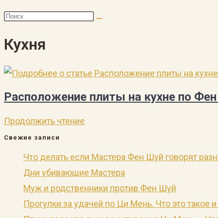
Кухня
Расположение плиты на кухне по Фен
Расположение
Продолжить чтение
плиты
Свежие записи
на
Что делать если Мастера Фен Шуй говорят раз
кухне
Дни убивающие Мастера
по
Муж и родственники против Фен Шуй
Фен
Прогулки за удачей по Ци Мень. Что это такое и
Шуй