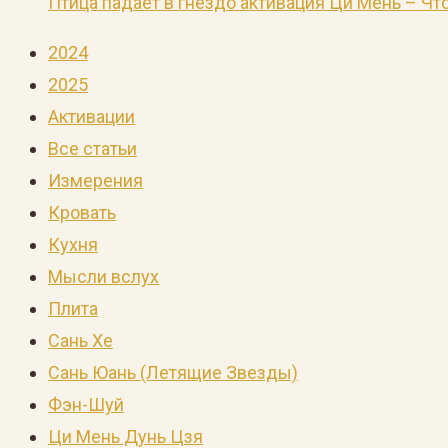
Птица падает в гнездо активация Ци Мень – Что
2024
2025
Активации
Все статьи
Измерения
Кровать
Кухня
Мысли вслух
Плита
Сань Хе
Сань Юань (Летящие Звезды)
Фэн-Шуй
Ци Мень Дунь Цзя